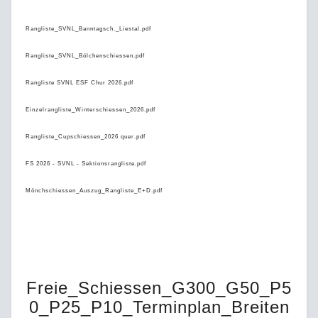
Rangliste_SVNL_Banntagsch._Liestal.pdf
Rangliste_SVNL_Bölchenschiessen.pdf
Rangliste SVNL ESF Chur 2026.pdf
Einzelrangliste_Winterschiessen_2026.pdf
Rangliste_Cupschiessen_2026 quer.pdf
FS 2026 - SVNL - Sektionsrangliste.pdf
Mönchschiessen_Auszug_Rangliste_E+D.pdf
Freie_Schiessen_G300_G50_P5
0_P25_P10_Terminplan_Breiten