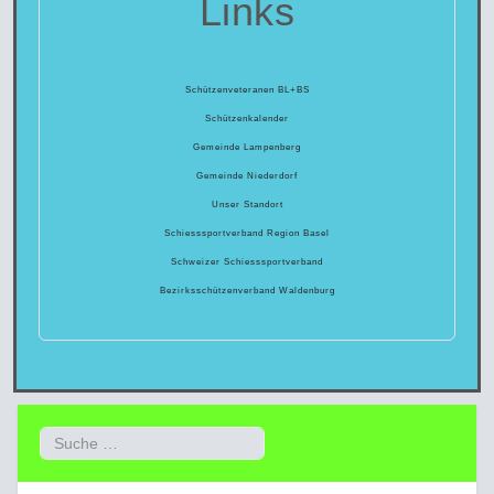
Links
Schützenveteranen BL+BS
Schützenkalender
Gemeinde Lampenberg
Gemeinde Niederdorf
Unser Standort
Schiesssportverband Region Basel
Schweizer Schiesssportverband
Bezirksschützenverband Waldenburg
Suchen